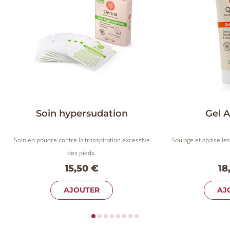
Soin hypersudation
Gel 
Soin en poudre contre la transpiration excessive
Soulage et apaise les
des pieds.
15,50 €
18
AJOUTER
AJ