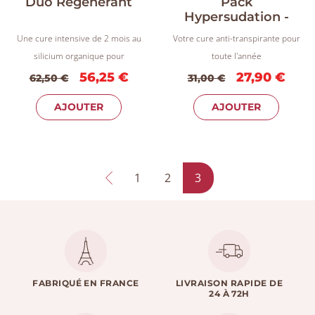
Duo Régénérant
Pack
Hypersudation -
Cure complète
Une cure intensive de 2 mois au
Votre cure anti-transpirante pour
silicium organique pour
toute l'année
retrouver énergie, vitalité et
56,25 €
27,90 €
62,50 €
31,00 €
équilibre.
AJOUTER
AJOUTER
1
2
3
FABRIQUÉ EN FRANCE
LIVRAISON RAPIDE DE
24 À 72H